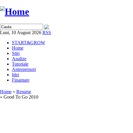
Luni, 10 August 2026
RSS
START&GROW
Home
Stiri
Analize
Tutoriale
Antreprenori
Idei
Finantare
Home
»
Resurse
» Good To Go 2010