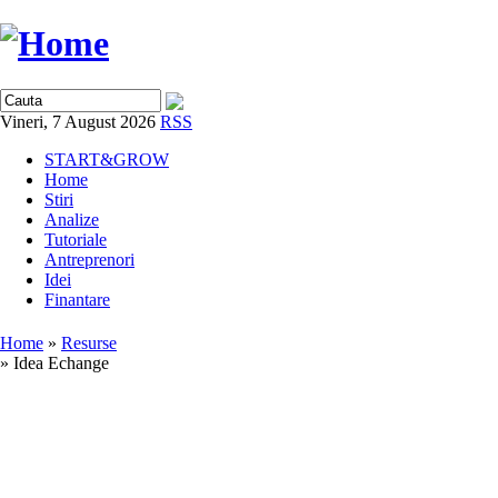
Vineri, 7 August 2026
RSS
START&GROW
Home
Stiri
Analize
Tutoriale
Antreprenori
Idei
Finantare
Home
»
Resurse
» Idea Echange