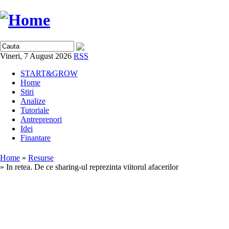
Vineri, 7 August 2026
RSS
START&GROW
Home
Stiri
Analize
Tutoriale
Antreprenori
Idei
Finantare
Home
»
Resurse
» In retea. De ce sharing-ul reprezinta viitorul afacerilor