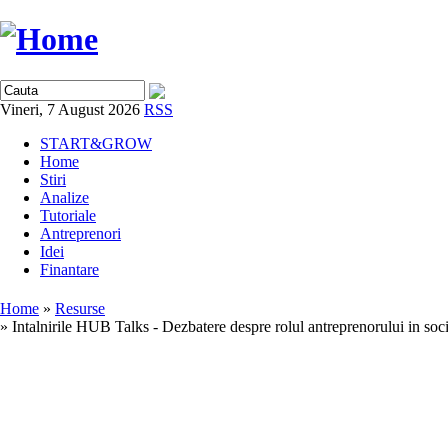
Vineri, 7 August 2026
RSS
START&GROW
Home
Stiri
Analize
Tutoriale
Antreprenori
Idei
Finantare
Home
»
Resurse
» Intalnirile HUB Talks - Dezbatere despre rolul antreprenorului in soci