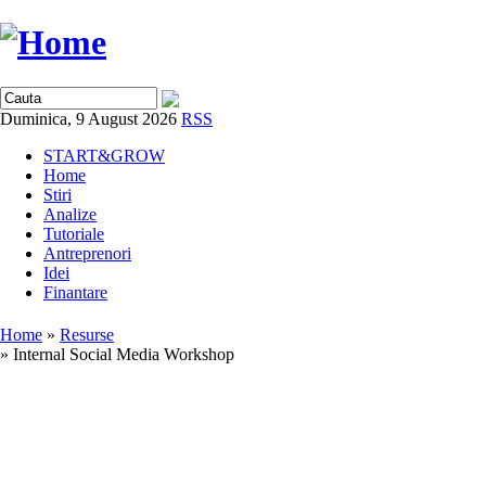
Duminica, 9 August 2026
RSS
START&GROW
Home
Stiri
Analize
Tutoriale
Antreprenori
Idei
Finantare
Home
»
Resurse
» Internal Social Media Workshop