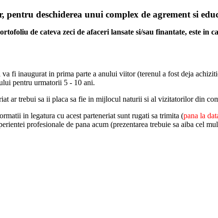
or, pentru deschiderea unui complex de agrement si educ
ortofoliu de cateva zeci de afaceri lansate si/sau finantate, este i
va fi inaugurat in prima parte a anului viitor (terenul a fost deja achizi
ului pentru urmatorii 5 - 10 ani.
iat ar trebui sa ii placa sa fie in mijlocul naturii si al vizitatorilor d
matii in legatura cu acest parteneriat sunt rugati sa trimita (
pana la da
perientei profesionale de pana acum (prezentarea trebuie sa aiba cel mul