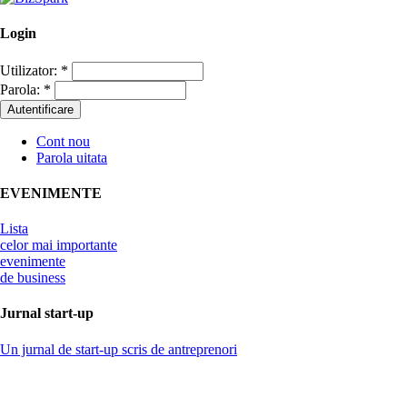
Login
Utilizator:
*
Parola:
*
Cont nou
Parola uitata
EVENIMENTE
Lista
celor mai importante
evenimente
de business
Jurnal start-up
Un jurnal de start-up scris de antreprenori