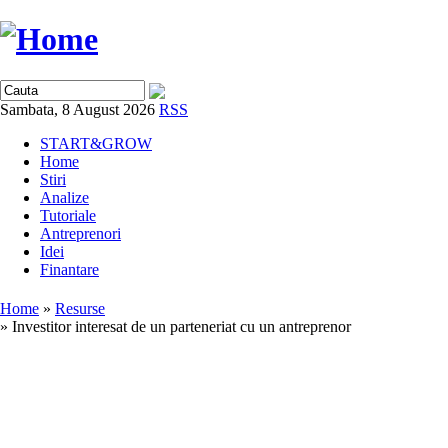
Sambata, 8 August 2026
RSS
START&GROW
Home
Stiri
Analize
Tutoriale
Antreprenori
Idei
Finantare
Home
»
Resurse
» Investitor interesat de un parteneriat cu un antreprenor