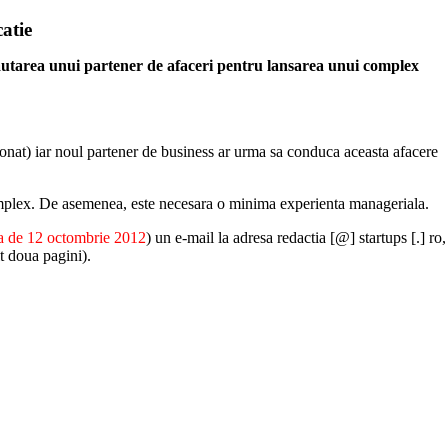
atie
n cautarea unui partener de afaceri pentru lansarea unui complex
tionat) iar noul partener de business ar urma sa conduca aceasta afacere
in complex. De asemenea, este necesara o minima experienta manageriala.
ta de 12 octombrie 2012
) un e-mail la adresa redactia [@] startups [.] ro,
t doua pagini).