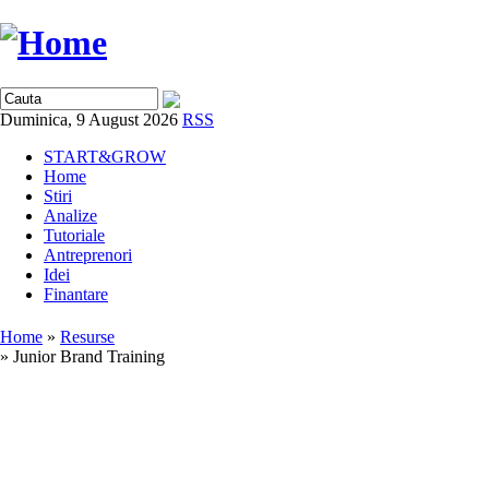
Duminica, 9 August 2026
RSS
START&GROW
Home
Stiri
Analize
Tutoriale
Antreprenori
Idei
Finantare
Home
»
Resurse
» Junior Brand Training