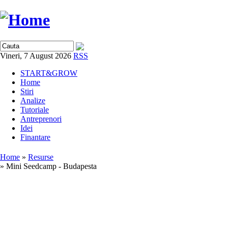
Vineri, 7 August 2026
RSS
START&GROW
Home
Stiri
Analize
Tutoriale
Antreprenori
Idei
Finantare
Home
»
Resurse
» Mini Seedcamp - Budapesta