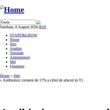
Sambata, 8 August 2026
RSS
START&GROW
Home
Stiri
Analize
Tutoriale
Antreprenori
Idei
Finantare
Home
»
Stiri
» Antibiotice: crestere de 17% a cifrei de afaceri in T1