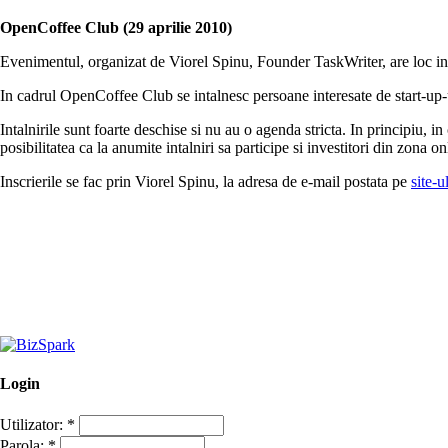
OpenCoffee Club (29 aprilie 2010)
Evenimentul, organizat de Viorel Spinu, Founder TaskWriter, are loc in f
In cadrul OpenCoffee Club se intalnesc persoane interesate de start-up-
Intalnirile sunt foarte deschise si nu au o agenda stricta. In principiu, in
posibilitatea ca la anumite intalniri sa participe si investitori din zona on
Inscrierile se fac prin Viorel Spinu, la adresa de e-mail postata pe
site-
Login
Utilizator:
*
Parola:
*