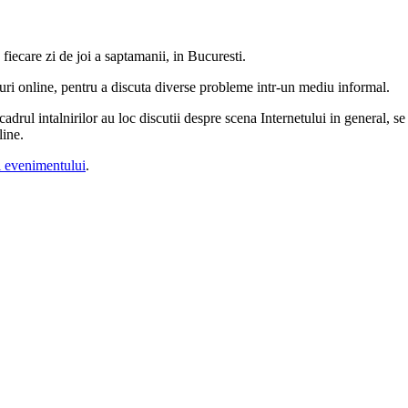
iecare zi de joi a saptamanii, in Bucuresti.
uri online, pentru a discuta diverse probleme intr-un mediu informal.
 cadrul intalnirilor au loc discutii despre scena Internetului in general, s
line.
ul evenimentului
.