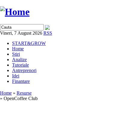
Vineri, 7 August 2026
RSS
START&GROW
Home
Stiri
Analize
Tutoriale
Antreprenori
Idei
Finantare
Home
»
Resurse
» OpenCoffee Club