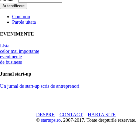
Cont nou
Parola uitata
EVENIMENTE
Lista
celor mai importante
evenimente
de business
Jurnal start-up
Un jurnal de start-up scris de antreprenori
DESPRE
CONTACT
HARTA SITE
©
startups.ro
, 2007-2017. Toate drepturile rezerva