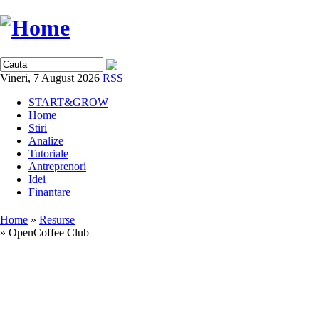
Vineri, 7 August 2026
RSS
START&GROW
Home
Stiri
Analize
Tutoriale
Antreprenori
Idei
Finantare
Home
»
Resurse
» OpenCoffee Club