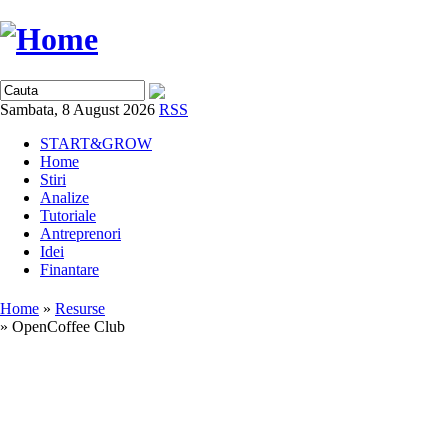
Sambata, 8 August 2026
RSS
START&GROW
Home
Stiri
Analize
Tutoriale
Antreprenori
Idei
Finantare
Home
»
Resurse
» OpenCoffee Club