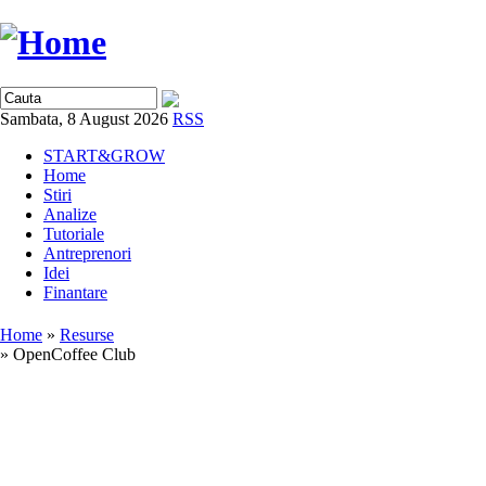
Sambata, 8 August 2026
RSS
START&GROW
Home
Stiri
Analize
Tutoriale
Antreprenori
Idei
Finantare
Home
»
Resurse
» OpenCoffee Club