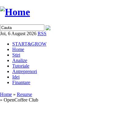
Joi, 6 August 2026
RSS
START&GROW
Home
Stiri
Analize
Tutoriale
Antreprenori
Idei
Finantare
Home
»
Resurse
» OpenCoffee Club