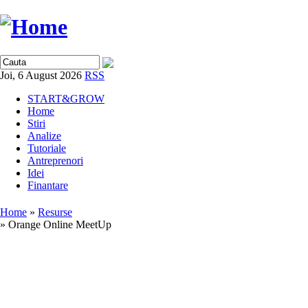
Joi, 6 August 2026
RSS
START&GROW
Home
Stiri
Analize
Tutoriale
Antreprenori
Idei
Finantare
Home
»
Resurse
» Orange Online MeetUp