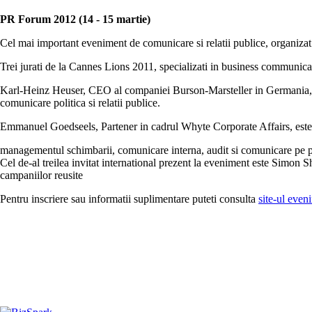
PR Forum 2012 (14 - 15 martie)
Cel mai important eveniment de comunicare si relatii publice, organiz
Trei jurati de la Cannes Lions 2011, specializati in business communicati
Karl-Heinz Heuser, CEO al companiei Burson-Marsteller in Germania, est
comunicare politica si relatii publice.
Emmanuel Goedseels, Partener in cadrul Whyte Corporate Affairs, este s
managementul schimbarii, comunicare interna, audit si comunicare pe
Cel de-al treilea invitat international prezent la eveniment este Simon
campaniilor reusite
Pentru inscriere sau informatii suplimentare puteti consulta
site-ul even