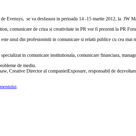
at de Evensys, se va desfasura in perioada 14 -15 martie 2012, la JW M
on, comunicare de criza si creativitate in PR vor fi prezenti la PR Forum,
e unul din profesionistii in comunicare si relatii publice cu cea mai 
pecializat in comunicare institutionala, comunicare financiara, manage
 probleme de mediu.
 Shaw, Creative Director al companieiExposure, responsabil de dezvoltare
imentului
.