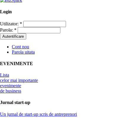
Login
Utilizator:
*
Parola:
*
Cont nou
Parola uitata
EVENIMENTE
Lista
celor mai importante
evenimente
de business
Jurnal start-up
Un jurnal de start-up scris de antreprenori