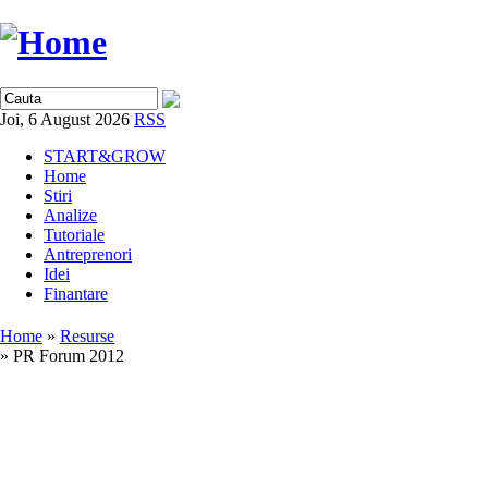
Joi, 6 August 2026
RSS
START&GROW
Home
Stiri
Analize
Tutoriale
Antreprenori
Idei
Finantare
Home
»
Resurse
» PR Forum 2012