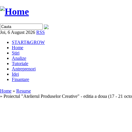
Joi, 6 August 2026
RSS
START&GROW
Home
Stiri
Analize
Tutoriale
Antreprenori
Idei
Finantare
Home
»
Resurse
» Proiectul "Atelierul Produselor Creative" - editia a doua (17 - 21 oc