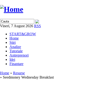
Vineri, 7 August 2026
RSS
START&GROW
Home
Stiri
Analize
Tutoriale
Antreprenori
Idei
Finantare
Home
»
Resurse
» Seedmoney Wednesday Breakfast