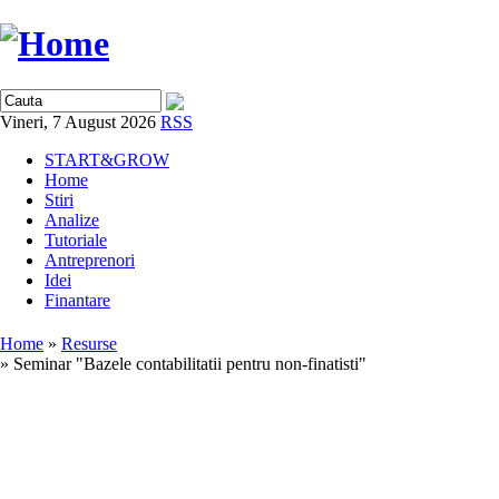
Vineri, 7 August 2026
RSS
START&GROW
Home
Stiri
Analize
Tutoriale
Antreprenori
Idei
Finantare
Home
»
Resurse
» Seminar "Bazele contabilitatii pentru non-finatisti"