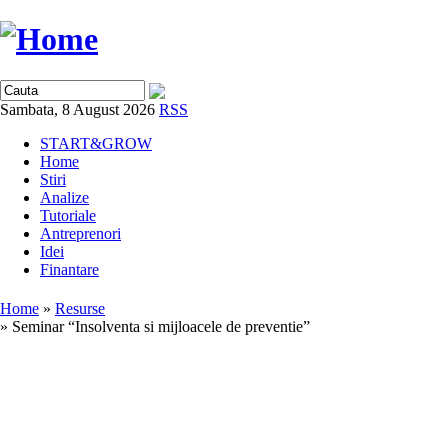
Sambata, 8 August 2026
RSS
START&GROW
Home
Stiri
Analize
Tutoriale
Antreprenori
Idei
Finantare
Home
»
Resurse
» Seminar “Insolventa si mijloacele de preventie”