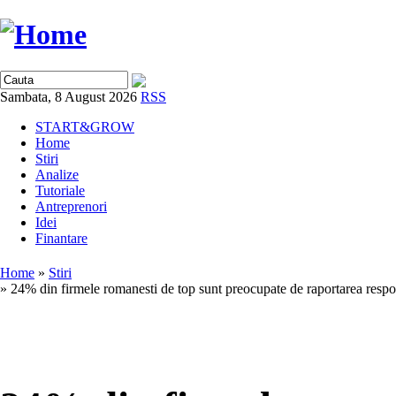
Sambata, 8 August 2026
RSS
START&GROW
Home
Stiri
Analize
Tutoriale
Antreprenori
Idei
Finantare
Home
»
Stiri
» 24% din firmele romanesti de top sunt preocupate de raportarea respon