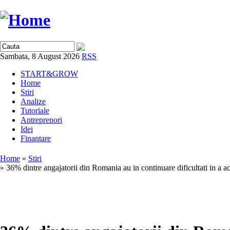
Sambata, 8 August 2026
RSS
START&GROW
Home
Stiri
Analize
Tutoriale
Antreprenori
Idei
Finantare
Home
»
Stiri
» 36% dintre angajatorii din Romania au in continuare dificultati in a ac