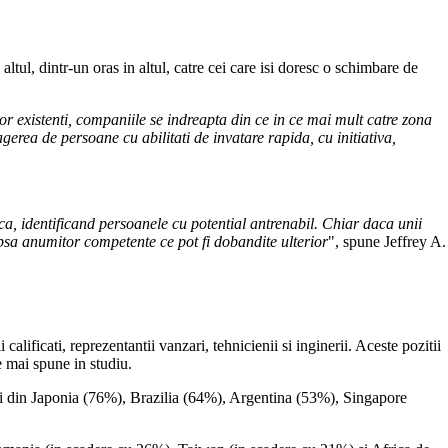
 altul, dintr-un oras in altul, catre cei care isi doresc o schimbare de
lor existenti, companiile se indreapta din ce in ce mai mult catre zona
erea de persoane cu abilitati de invatare rapida, cu initiativa,
nca, identificand persoanele cu potential antrenabil. Chiar daca unii
lipsa anumitor competente ce pot fi dobandite ulterior
", spune Jeffrey A.
 calificati, reprezentantii vanzari, tehnicienii si inginerii. Aceste pozitii
e mai spune in studiu.
nt cei din Japonia (76%), Brazilia (64%), Argentina (53%), Singapore