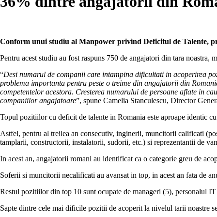
36% dintre angajatorii din Romani
Conform unui studiu al Manpower privind Deficitul de Talente, pro
Pentru acest studiu au fost raspuns 750 de angajatori din tara noastra, ma
“
Desi numarul de companii care intampina dificultati in acoperirea pozit
problema importanta pentru peste o treime din angajatorii din Romania. 
competentelor acestora. Cresterea numarului de persoane aflate in cauta
companiilor angajatoare
”, spune Camelia Stanculescu, Director Gen
Topul pozitiilor cu deficit de talente in Romania este aproape identic cu
Astfel, pentru al treilea an consecutiv, inginerii, muncitorii calificati (
tamplarii, constructorii, instalatorii, sudorii, etc.) si reprezentantii de v
In acest an, angajatorii romani au identificat ca o categorie greu de acope
Soferii si muncitorii necalificati au avansat in top, in acest an fata de an
Restul pozitiilor din top 10 sunt ocupate de manageri (5), personalul IT (
Sapte dintre cele mai dificile pozitii de acoperit la nivelul tarii noastre