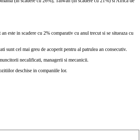
n Romania (in scadere cu 26%), Taiwan (in scadere cu 21%) si Africa de
t an este in scadere cu 2% comparativ cu anul trecut si se situeaza cu
cati sunt cel mai greu de acoperit pentru al patrulea an consecutiv.
 muncitorii necalificati, managerii si mecanicii.
itiilor deschise in companiile lor.