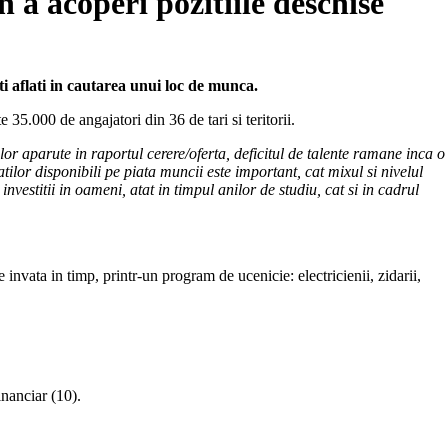
 a acoperi pozitiile deschise
i aflati in cautarea unui loc de munca.
 35.000 de angajatori din 36 de tari si teritorii.
or aparute in raportul cerere/oferta, deficitul de talente ramane inca o
lor disponibili pe piata muncii este important, cat mixul si nivelul
estitii in oameni, atat in timpul anilor de studiu, cat si in cadrul
e invata in timp, printr-un program de ucenicie: electricienii, zidarii,
inanciar (10).