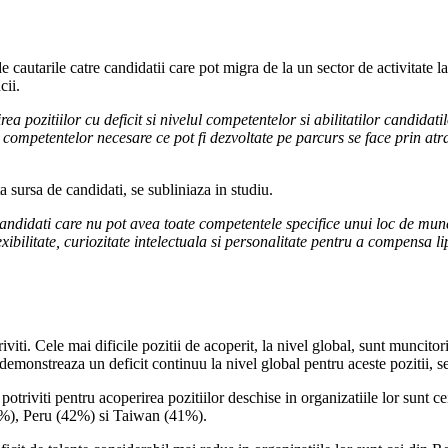
de cautarile catre candidatii care pot migra de la un sector de activitate la
cii.
a pozitiilor cu deficit si nivelul competentelor si abilitatilor candidati
ompetentelor necesare ce pot fi dezvoltate pe parcurs se face prin atrag
a sursa de candidati, se subliniaza in studiu.
i candidati care nu pot avea toate competentele specifice unui loc de mu
exibilitate, curiozitate intelectuala si personalitate pentru a compensa 
viti. Cele mai dificile pozitii de acoperit, la nivel global, sunt muncitorii
e demonstreaza un deficit continuu la nivel global pentru aceste pozitii, s
or potriviti pentru acoperirea pozitiilor deschise in organizatiile lor su
%), Peru (42%) si Taiwan (41%).