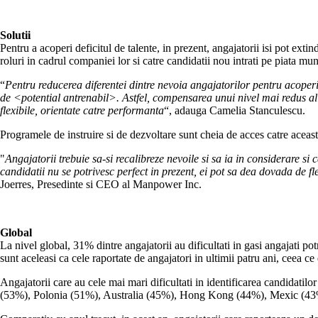
Solutii
Pentru a acoperi deficitul de talente, in prezent, angajatorii isi pot extin
roluri in cadrul companiei lor si catre candidatii nou intrati pe piata mun
“
Pentru reducerea diferentei dintre nevoia angajatorilor pentru acoperire
de <potential antrenabil>. Astfel, compensarea unui nivel mai redus al c
flexibile, orientate catre performanta
“, adauga Camelia Stanculescu.
Programele de instruire si de dezvoltare sunt cheia de acces catre aceast
"
Angajatorii trebuie sa-si recalibreze nevoile si sa ia in considerare s
candidatii nu se potrivesc perfect in prezent, ei pot sa dea dovada de fl
Joerres, Presedinte si CEO al Manpower Inc.
Global
La nivel global, 31% dintre angajatorii au dificultati in gasi angajati potri
sunt aceleasi ca cele raportate de angajatori in ultimii patru ani, ceea c
Angajatorii care au cele mai mari dificultati in identificarea candidatil
(53%), Polonia (51%), Australia (45%), Hong Kong (44%), Mexic (43