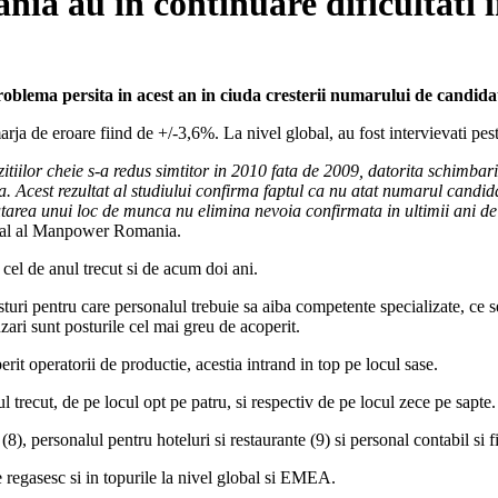
a au in continuare dificultati in
blema persita in acest an in ciuda cresterii numarului de candidat
rja de eroare fiind de +/-3,6%. La nivel global, au fost intervievati peste
iilor cheie s-a redus simtitor in 2010 fata de 2009, datorita schimbaril
Acest rezultat al studiului confirma faptul ca nu atat numarul candidati
rea unui loc de munca nu elimina nevoia confirmata in ultimii ani de inv
eral al Manpower Romania.
 cel de anul trecut si de acum doi ani.
posturi pentru care personalul trebuie sa aiba competente specializate, ce s
anzari sunt posturile cel mai greu de acoperit.
rit operatorii de productie, acestia intrand in top pe locul sase.
ul trecut, de pe locul opt pe patru, si respectiv de pe locul zece pe sapte.
8), personalul pentru hoteluri si restaurante (9) si personal contabil si f
 se regasesc si in topurile la nivel global si EMEA.