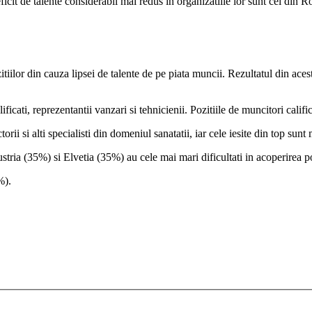
eficit de talente considerabil mai redus in organizatiile lor sunt cei di
iilor din cauza lipsei de talente de pe piata muncii. Rezultatul din aces
cati, reprezentantii vanzari si tehnicienii. Pozitiile de muncitori califi
rii si alti specialisti din domeniul sanatatii, iar cele iesite din top sunt
ia (35%) si Elvetia (35%) au cele mai mari dificultati in acoperirea poz
%).