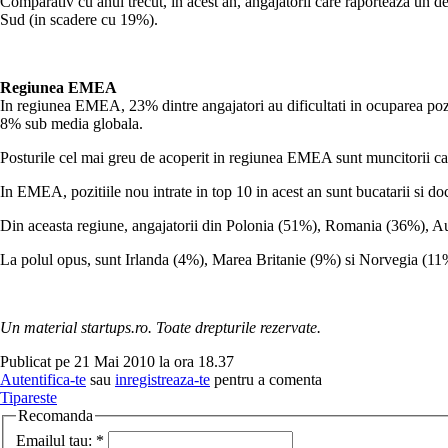
Comparativ cu anul trecut, in acest an, angajatorii care raporteaza un d
Sud (in scadere cu 19%).
Regiunea EMEA
In regiunea EMEA, 23% dintre angajatori au dificultati in ocuparea pozit
8% sub media globala.
Posturile cel mai greu de acoperit in regiunea EMEA sunt muncitorii califi
In EMEA, pozitiile nou intrate in top 10 in acest an sunt bucatarii si docto
Din aceasta regiune, angajatorii din Polonia (51%), Romania (36%), Austr
La polul opus, sunt Irlanda (4%), Marea Britanie (9%) si Norvegia (11
Un material startups.ro. Toate drepturile rezervate.
Publicat pe 21 Mai 2010 la ora 18.37
Autentifica-te
sau
inregistreaza-te
pentru a comenta
Tipareste
Recomanda
Emailul tau:
*