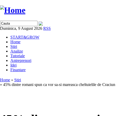
Duminica, 9 August 2026
RSS
START&GROW
Home
Stiri
Analize
Tutoriale
Antreprenori
Idei
Finantare
Home
»
Stiri
» 45% dintre romani spun ca vor sa-si mareasca cheltuielile de Craciun