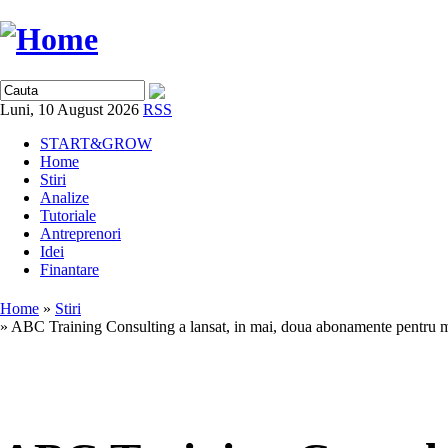
Luni, 10 August 2026
RSS
START&GROW
Home
Stiri
Analize
Tutoriale
Antreprenori
Idei
Finantare
Home
»
Stiri
» ABC Training Consulting a lansat, in mai, doua abonamente pentru 