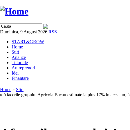
Duminica, 9 August 2026
RSS
START&GROW
Home
Stiri
Analize
Tutoriale
Antreprenori
Idei
Finantare
Home
»
Stiri
» Afacerile grupului Agricola Bacau estimate la plus 17% in acest an, fa