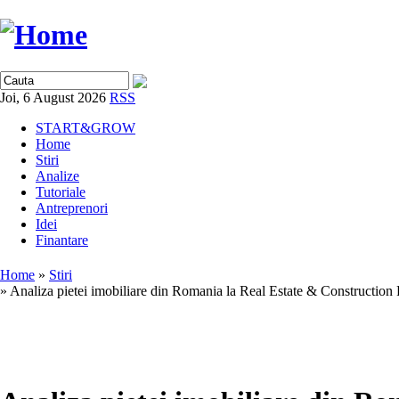
Joi, 6 August 2026
RSS
START&GROW
Home
Stiri
Analize
Tutoriale
Antreprenori
Idei
Finantare
Home
»
Stiri
» Analiza pietei imobiliare din Romania la Real Estate & Constructio