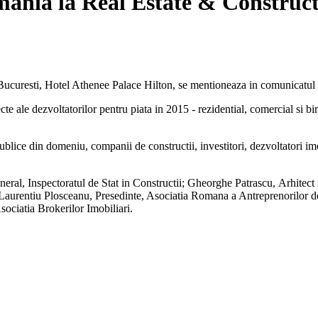
omania la Real Estate & Constru
Bucuresti, Hotel Athenee Palace Hilton, se mentioneaza in comunicatul 
te ale dezvoltatorilor pentru piata in 2015 - rezidential, comercial si biro
publice din domeniu, companii de constructii, investitori, dezvoltatori imo
eral, Inspectoratul de Stat in Constructii; Gheorghe Patrascu, Arhitect
 Laurentiu Plosceanu, Presedinte, Asociatia Romana a Antreprenorilor 
ociatia Brokerilor Imobiliari.