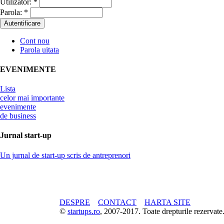
Utilizator:
*
Parola:
*
Cont nou
Parola uitata
EVENIMENTE
Lista
celor mai importante
evenimente
de business
Jurnal start-up
Un jurnal de start-up scris de antreprenori
DESPRE
CONTACT
HARTA SITE
©
startups.ro
, 2007-2017. Toate drepturile rezerva