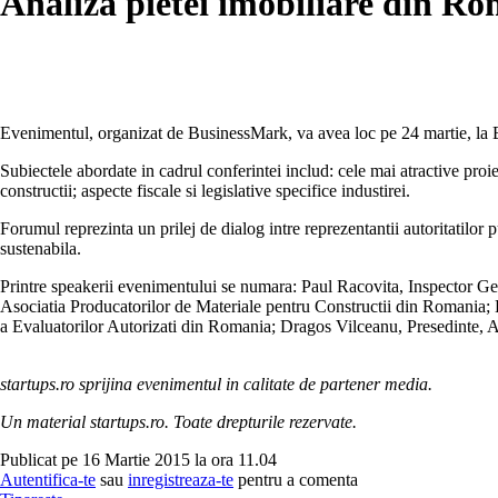
Analiza pietei imobiliare din R
Evenimentul, organizat de BusinessMark, va avea loc pe 24 martie, la 
Subiectele abordate in cadrul conferintei includ: cele mai atractive proiec
constructii; aspecte fiscale si legislative specifice industirei.
Forumul reprezinta un prilej de dialog intre reprezentantii autoritatilor 
sustenabila.
Printre speakerii evenimentului se numara: Paul Racovita, Inspector Gen
Asociatia Producatorilor de Materiale pentru Constructii din Romania;
a Evaluatorilor Autorizati din Romania; Dragos Vilceanu, Presedinte, As
startups.ro sprijina evenimentul in calitate de partener media.
Un material startups.ro. Toate drepturile rezervate.
Publicat pe 16 Martie 2015 la ora 11.04
Autentifica-te
sau
inregistreaza-te
pentru a comenta