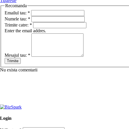
Tipareste
Recomanda
Emailul tau:
*
Numele tau:
*
Trimite catre:
*
Enter the email addres.
Mesajul tau:
*
Nu exista comentarii
Login