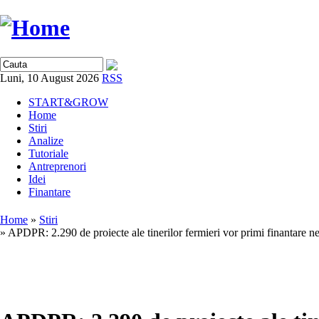
Luni, 10 August 2026
RSS
START&GROW
Home
Stiri
Analize
Tutoriale
Antreprenori
Idei
Finantare
Home
»
Stiri
» APDPR: 2.290 de proiecte ale tinerilor fermieri vor primi finantare n