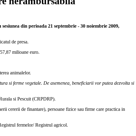
are nerambursabila
ru sesiunea din perioada 21 septembrie - 30 noiembrie 2009,
catul de presa.
 57,87 milioane euro.
terea animalelor.
ultura si ferme vegetale. De asemenea, beneficiarii vor putea dezvolta si
re Rurala si Pescuit (CRPDRP).
nerii cererii de finantare), persoane fizice sau firme care practica in
egistrul fermelor/ Registrul agricol.