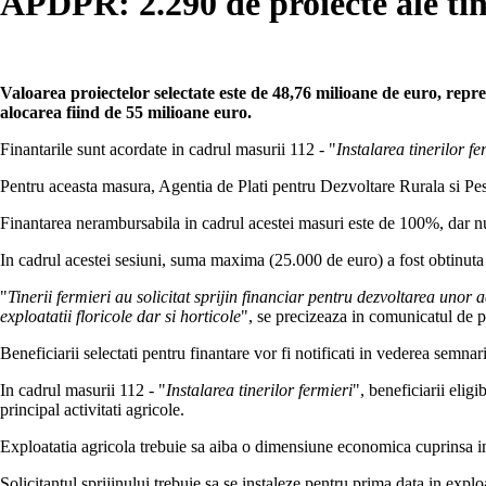
APDPR: 2.290 de proiecte ale tin
Valoarea proiectelor selectate este de 48,76 milioane de euro, rep
alocarea fiind de 55 milioane euro.
Finantarile sunt acordate in cadrul masurii 112 - "
Instalarea tinerilor fe
Pentru aceasta masura, Agentia de Plati pentru Dezvoltare Rurala si Pe
Finantarea nerambursabila in cadrul acestei masuri este de 100%, dar nu
In cadrul acestei sesiuni, suma maxima (25.000 de euro) a fost obtinuta 
"
Tinerii fermieri au solicitat sprijin financiar pentru dezvoltarea unor 
exploatatii floricole dar si horticole
", se precizeaza in comunicatul de p
Beneficiarii selectati pentru finantare vor fi notificati in vederea semn
In cadrul masurii 112 - "
Instalarea tinerilor fermieri
", beneficiarii eligi
principal activitati agricole.
Exploatatia agricola trebuie sa aiba o dimensiune economica cuprinsa intr
Solicitantul sprijinului trebuie sa se instaleze pentru prima data in explo