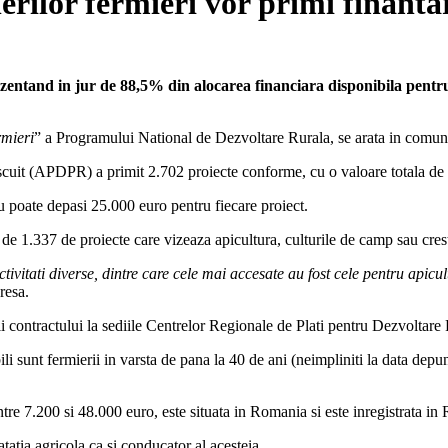
erilor fermieri vor primi finant
rezentand in jur de 88,5% din alocarea financiara disponibila pent
rmieri
” a Programului National de Dezvoltare Rurala, se arata in comuni
scuit (APDPR) a primit 2.702 proiecte conforme, cu o valoare totala de
 poate depasi 25.000 euro pentru fiecare proiect.
de 1.337 de proiecte care vizeaza apicultura, culturile de camp sau cres
activitati diverse, dintre care cele mai accesate au fost cele pentru apic
resa.
arii contractului la sediile Centrelor Regionale de Plati pentru Dezvolta
bili sunt fermierii in varsta de pana la 40 de ani (neimpliniti la data depu
e 7.200 si 48.000 euro, este situata in Romania si este inregistrata in R
atatia agricola ca si conducator al acesteia.