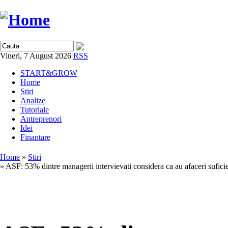
Vineri, 7 August 2026
RSS
START&GROW
Home
Stiri
Analize
Tutoriale
Antreprenori
Idei
Finantare
Home
»
Stiri
» ASF: 53% dintre managerii intervievati considera ca au afaceri sufic