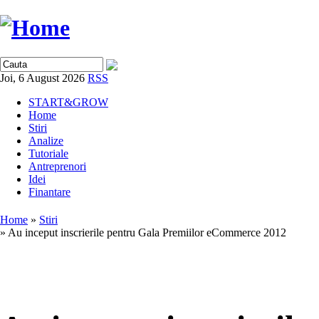
Joi, 6 August 2026
RSS
START&GROW
Home
Stiri
Analize
Tutoriale
Antreprenori
Idei
Finantare
Home
»
Stiri
» Au inceput inscrierile pentru Gala Premiilor eCommerce 2012