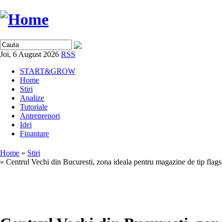
Joi, 6 August 2026
RSS
START&GROW
Home
Stiri
Analize
Tutoriale
Antreprenori
Idei
Finantare
Home
»
Stiri
» Centrul Vechi din Bucuresti, zona ideala pentru magazine de tip flag