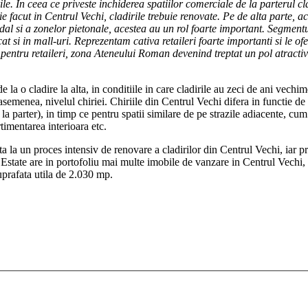
arile. In ceea ce priveste inchiderea spatiilor comerciale de la parterul 
ie facut in Centrul Vechi, cladirile trebuie renovate. Pe de alta parte, a
l si a zonelor pietonale, acestea au un rol foarte important. Segmentul d
 cat si in mall-uri. Reprezentam cativa retaileri foarte importanti si le
pentru retaileri, zona Ateneului Roman devenind treptat un pol atractiv 
e la o cladire la alta, in conditiile in care cladirile au zeci de ani vech
e asemenea, nivelul chiriei. Chiriile din Centrul Vechi difera in functie de 
parter), in timp ce pentru spatii similare de pe strazile adiacente, cum 
imentarea interioara etc.
a la un proces intensiv de renovare a cladirilor din Centrul Vechi, iar pr
l Estate are in portofoliu mai multe imobile de vanzare in Centrul Vechi,
uprafata utila de 2.030 mp.