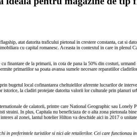
a ideala pentru magazine de tip f
ship, atat datorita traficului pietonal in crestere constanta, cat si dator
mobiliara cu capital romanesc. Aceasta in contextul in care in plenul Ca
 cu finantare de la primarii, in cota de pana la 50% din costuri, urmand ca
 permite primariilor sa poata avansa sumele necesare reparatiilor cladirilo
 prin bugetul local cofinantarea cheltuielilor aferente lucrarilor de interv
storice, la cladiri protejate datorita valorii lor culturale prin planuri ur
internationale de calatorii, printre care National Geographic sau Lonely 
ti straini. In plus, Capitala nu beneficiaza de o alta zona pietonala bine d
e interes al zonei, lantul hotelier Hilton va deschide aici in 2017 o un
 in preferintele turistilor si nici ale retailerilor. Cei care functionau 