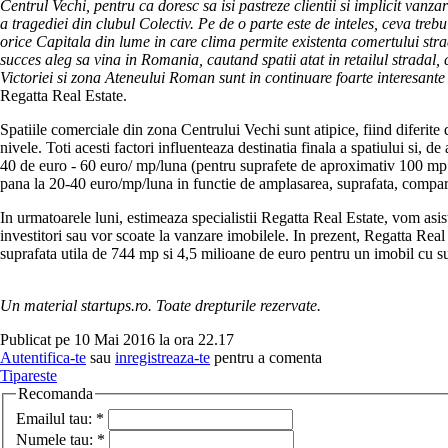
Centrul Vechi, pentru ca doresc sa isi pastreze clientii si implicit vanz
a tragediei din clubul Colectiv. Pe de o parte este de inteles, ceva trebu
orice Capitala din lume in care clima permite existenta comertului strada
succes aleg sa vina in Romania, cautand spatii atat in retailul stradal,
Victoriei si zona Ateneului Roman sunt in continuare foarte interesante 
Regatta Real Estate.
Spatiile comerciale din zona Centrului Vechi sunt atipice, fiind diferite d
nivele. Toti acesti factori influenteaza destinatia finala a spatiului si, d
40 de euro - 60 euro/ mp/luna (pentru suprafete de aproximativ 100 mp la 
pana la 20-40 euro/mp/luna in functie de amplasarea, suprafata, compart
In urmatoarele luni, estimeaza specialistii Regatta Real Estate, vom asist
investitori sau vor scoate la vanzare imobilele. In prezent, Regatta Rea
suprafata utila de 744 mp si 4,5 milioane de euro pentru un imobil cu s
Un material startups.ro. Toate drepturile rezervate.
Publicat pe 10 Mai 2016 la ora 22.17
Autentifica-te
sau
inregistreaza-te
pentru a comenta
Tipareste
Recomanda
Emailul tau:
*
Numele tau:
*