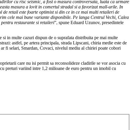
cladirilor cu risc seismic, a fost o masura controversata, luata ca urmare
ceasta masura a lovit in comertul stradal si a favorizat mall-urile. In
e retail este foarte optimist si din ce in ce mai multi retaileri de
 oferim cele mai bune variante disponibile. Pe langa Centrul Vechi, Calea
pentru restaurante si retaileri
”, spune Eduard Uzunov, presedintele
ime si in multe cazuri dispun de o suprafata distribuita pe mai multe
strazi: astfel, pe artera principala, strada Lipscani, chiria medie este de
ar fi selari, Smardan, Covaci, nivelul mediu al chiriei poate cobori
oprietarii care nu isi permit sa reconsolideze cladirile se vor asocia cu
 cu preturi variind intre 1,2 milioane de euro pentru un imobil cu