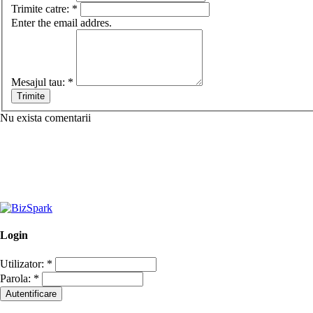
Trimite catre:
*
Enter the email addres.
Mesajul tau:
*
Nu exista comentarii
Login
Utilizator:
*
Parola:
*