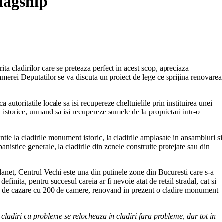
lagship
ita cladirilor care se preteaza perfect in acest scop, apreciaza
merei Deputatilor se va discuta un proiect de lege ce sprijina renovarea
 autoritatile locale sa isi recupereze cheltuielile prin instituirea unei
r istorice, urmand sa isi recupereze sumele de la proprietari intr-o
entie la cladirile monument istoric, la cladirile amplasate in ansambluri si
banistice generale, la cladirile din zonele construite protejate sau din
Planet, Centrul Vechi este una din putinele zone din Bucuresti care s-a
efinita, pentru succesul careia ar fi nevoie atat de retail stradal, cat si
itate de cazare cu 200 de camere, renovand in prezent o cladire monument
in cladiri cu probleme se relocheaza in cladiri fara probleme, dar tot in