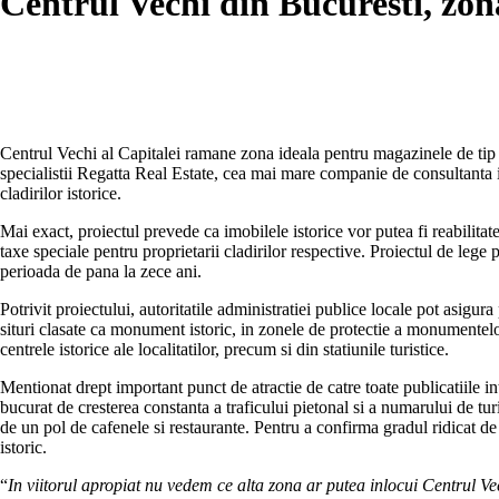
Centrul Vechi din Bucuresti, zon
Centrul Vechi al Capitalei ramane zona ideala pentru magazinele de tip flag
specialistii Regatta Real Estate, cea mai mare companie de consultanta i
cladirilor istorice.
Mai exact, proiectul prevede ca imobilele istorice vor putea fi reabilitate
taxe speciale pentru proprietarii cladirilor respective. Proiectul de lege
perioada de pana la zece ani.
Potrivit proiectului, autoritatile administratiei publice locale pot asigura
situri clasate ca monument istoric, in zonele de protectie a monumentelor i
centrele istorice ale localitatilor, precum si din statiunile turistice.
Mentionat drept important punct de atractie de catre toate publicatiile 
bucurat de cresterea constanta a traficului pietonal si a numarului de turis
de un pol de cafenele si restaurante. Pentru a confirma gradul ridicat d
istoric.
“
In viitorul apropiat nu vedem ce alta zona ar putea inlocui Centrul Vechi