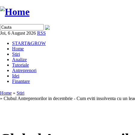
Joi, 6 August 2026
RSS
START&GROW
Home
Stiri
Analize
Tutoriale
Antreprenori
Idei
Finantare
Home
»
Stiri
» Clubul Antreprenorilor in decembrie - Cum eviti insolventa cu un lead