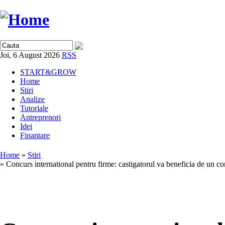
Joi, 6 August 2026
RSS
START&GROW
Home
Stiri
Analize
Tutoriale
Antreprenori
Idei
Finantare
Home
»
Stiri
» Concurs international pentru firme: castigatorul va beneficia de un c