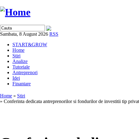
Sambata, 8 August 2026
RSS
START&GROW
Home
Stiri
Analize
Tutoriale
Antreprenori
Idei
Finantare
Home
»
Stiri
» Conferinta dedicata antreprenorilor si fondurilor de investitii tip priva