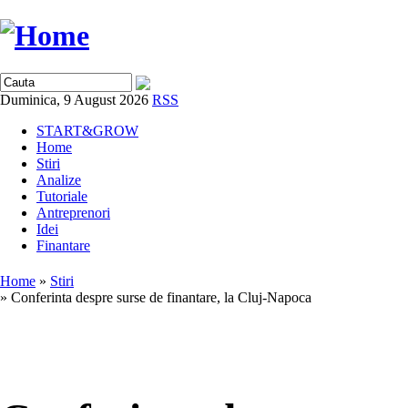
Duminica, 9 August 2026
RSS
START&GROW
Home
Stiri
Analize
Tutoriale
Antreprenori
Idei
Finantare
Home
»
Stiri
» Conferinta despre surse de finantare, la Cluj-Napoca