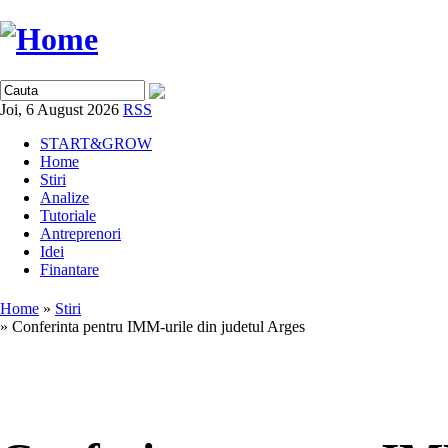
Joi, 6 August 2026
RSS
START&GROW
Home
Stiri
Analize
Tutoriale
Antreprenori
Idei
Finantare
Home
»
Stiri
» Conferinta pentru IMM-urile din judetul Arges