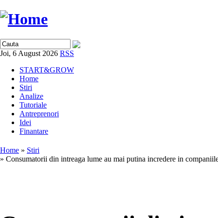
Joi, 6 August 2026
RSS
START&GROW
Home
Stiri
Analize
Tutoriale
Antreprenori
Idei
Finantare
Home
»
Stiri
» Consumatorii din intreaga lume au mai putina incredere in companiile 