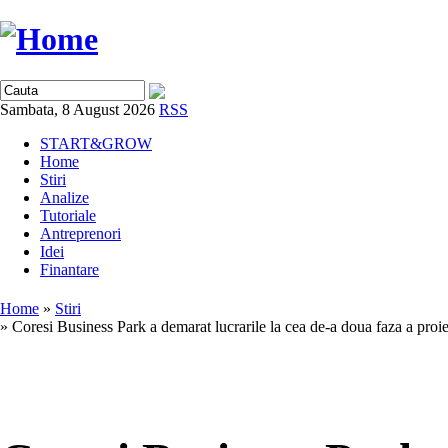
Sambata, 8 August 2026
RSS
START&GROW
Home
Stiri
Analize
Tutoriale
Antreprenori
Idei
Finantare
Home
»
Stiri
» Coresi Business Park a demarat lucrarile la cea de-a doua faza a proie