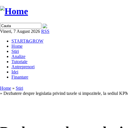
Vineri, 7 August 2026
RSS
START&GROW
Home
Stiri
Analize
Tutoriale
Antreprenori
Idei
Finantare
Home
»
Stiri
» Dezbatere despre legislatia privind taxele si impozitele, la sediul K