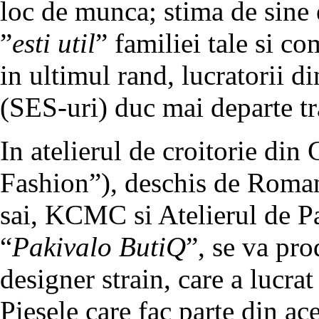
loc de munca; stima de sine 
”
esti util
” familiei tale si co
in ultimul rand, lucratorii d
(SES-uri) duc mai departe tra
In atelierul de croitorie din
Fashion”), deschis de Roma
sai, KCMC si Atelierul de Pa
“
Pakivalo ButiQ
”, se va pr
designer strain, care a lucra
Piesele care fac parte din ace