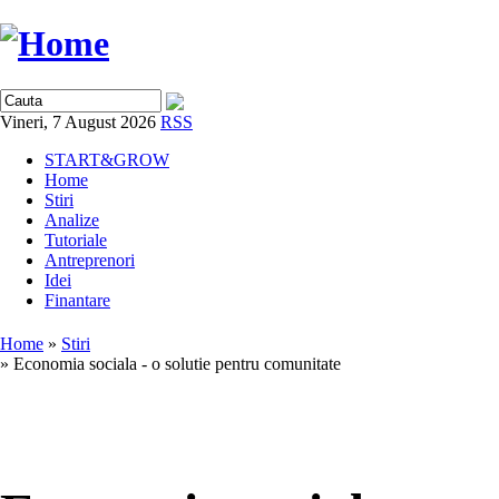
Vineri, 7 August 2026
RSS
START&GROW
Home
Stiri
Analize
Tutoriale
Antreprenori
Idei
Finantare
Home
»
Stiri
» Economia sociala - o solutie pentru comunitate