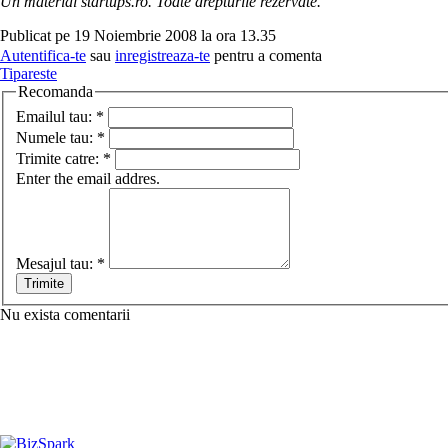
Un material startups.ro. Toate drepturile rezervate.
Publicat pe 19 Noiembrie 2008 la ora 13.35
Autentifica-te
sau
inregistreaza-te
pentru a comenta
Tipareste
Recomanda
Emailul tau:
*
Numele tau:
*
Trimite catre:
*
Enter the email addres.
Mesajul tau:
*
Nu exista comentarii