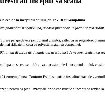
uresti au inceput sa scada
la cea de la inceputul anului, de 17 - 18 euro/mp/luna.
iza financiara si economica, aceasta fiind doar un factor care a grabit
rijorare perspectivele pentru anul urmator, astfel ca isi regandesc planur
rde mai ridicate in ceea ce priveste imaginea companiei.
 2007, un an deosebit de dinamic din acest punct de vedere, credem ca s
r, dupa cresterea semnificativa a acestora de la inceputul anului, crest
 la 21 euro/mp/ luna. Conform Esop, situatia a fost alimentata de zvonuril
nt, pentru ca pretul materialelor de constructie a inceput sa revina la n