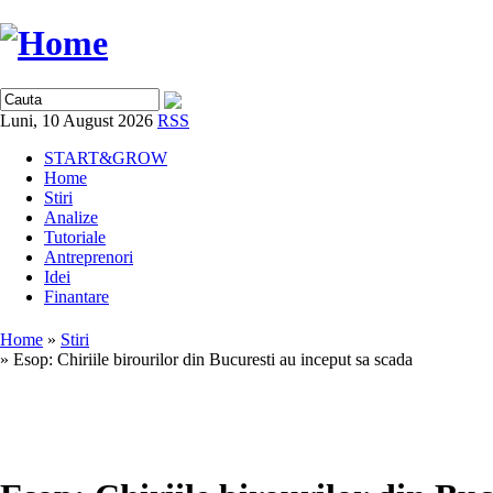
Luni, 10 August 2026
RSS
START&GROW
Home
Stiri
Analize
Tutoriale
Antreprenori
Idei
Finantare
Home
»
Stiri
» Esop: Chiriile birourilor din Bucuresti au inceput sa scada