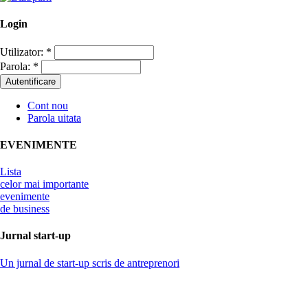
Login
Utilizator:
*
Parola:
*
Cont nou
Parola uitata
EVENIMENTE
Lista
celor mai importante
evenimente
de business
Jurnal start-up
Un jurnal de start-up scris de antreprenori