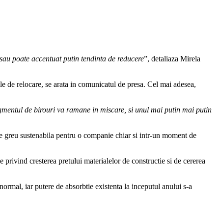
 sau poate accentuat putin tendinta de reducere
”, detaliaza Mirela
ile de relocare, se arata in comunicatul de presa. Cel mai adesea,
egmentul de birouri va ramane in miscare, si unul mai putin mai putin
ere greu sustenabila pentru o companie chiar si intr-un moment de
e privind cresterea pretului materialelor de constructie si de cererea
ormal, iar putere de absorbtie existenta la inceputul anului s-a