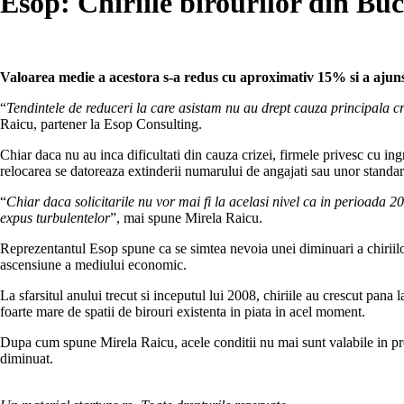
Esop: Chiriile birourilor din Buc
Valoarea medie a acestora s-a redus cu aproximativ 15% si a ajuns 
“
Tendintele de reduceri la care asistam nu au drept cauza principala cr
Raicu, partener la Esop Consulting.
Chiar daca nu au inca dificultati din cauza crizei, firmele privesc cu ing
relocarea se datoreaza extinderii numarului de angajati sau unor standa
“
Chiar daca solicitarile nu vor mai fi la acelasi nivel ca in perioada
expus turbulentelor
”, mai spune Mirela Raicu.
Reprezentantul Esop spune ca se simtea nevoia unei diminuari a chiriilo
ascensiune a mediului economic.
La sfarsitul anului trecut si inceputul lui 2008, chiriile au crescut pana
foarte mare de spatii de birouri existenta in piata in acel moment.
Dupa cum spune Mirela Raicu, acele conditii nu mai sunt valabile in preze
diminuat.