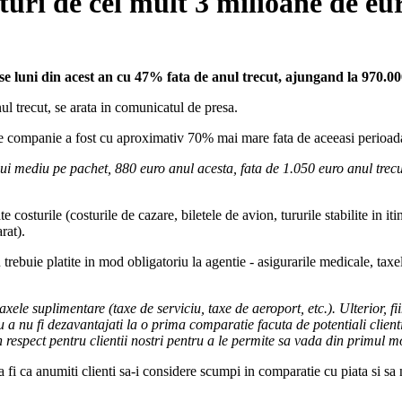
turi de cel mult 3 milioane de eu
se luni din acest an cu 47% fata de anul trecut, ajungand la 970.00
ul trecut, se arata in comunicatul de presa.
de companie a fost cu aproximativ 70% mai mare fata de aceeasi perioada
ului mediu pe pachet, 880 euro anul acesta, fata de 1.050 euro anul trec
e costurile (costurile de cazare, biletele de avion, tururile stabilite in it
rat).
trebuie platite in mod obligatoriu la agentie - asigurarile medicale, taxele
axele suplimentare (taxe de serviciu, taxe de aeroport, etc.). Ulterior, 
tru a nu fi dezavantajati la o prima comparatie facuta de potentiali clie
 respect pentru clientii nostri pentru a le permite sa vada din primul m
 fi ca anumiti clienti sa-i considere scumpi in comparatie cu piata si sa 