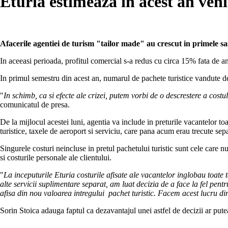
Eturia estimeaza in acest an veni
Afacerile agentiei de turism "tailor made" au crescut in primele sa
In aceeasi perioada, profitul comercial s-a redus cu circa 15% fata de an
In primul semestru din acest an, numarul de pachete turistice vandute 
"
In schimb, ca si efecte ale crizei, putem vorbi de o descrestere a cost
comunicatul de presa.
De la mijlocul acestei luni, agentia va include in preturile vacantelor toat
turistice, taxele de aeroport si serviciu, care pana acum erau trecute sepa
Singurele costuri neincluse in pretul pachetului turistic sunt cele care nu 
si costurile personale ale clientului.
"
La inceputurile Eturia costurile afisate ale vacantelor inglobau toate t
alte servicii suplimentare separat, am luat decizia de a face la fel pen
afisa din nou valoarea intregului pachet turistic. Facem acest lucru din
Sorin Stoica adauga faptul ca dezavantajul unei astfel de decizii ar putea