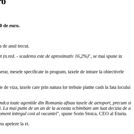
ro
0 de euro.
 de anul trecut.
ut (n.red. - scaderea este de aproximativ 16,2%)
", se mai spune in
inerar, mesele specificate in program, taxele de intrare la obiectivele
 de viza, taxele care prin natura lor trebuie platite cash la fata locului
fiindca toate agentiile din Romania afisau taxele de aeroport, precum si
nti. La mai putin de un an de la aceasta schimbare am luat decizia de a
oment intregul cost al vacantei
", spune Sorin Stoica, CEO al Eturia.
nu apeleze la ei.