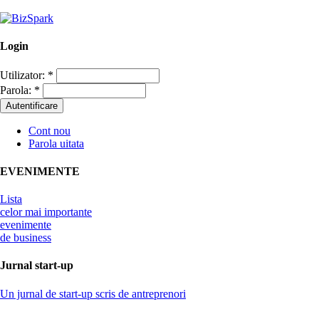
Login
Utilizator:
*
Parola:
*
Cont nou
Parola uitata
EVENIMENTE
Lista
celor mai importante
evenimente
de business
Jurnal start-up
Un jurnal de start-up scris de antreprenori