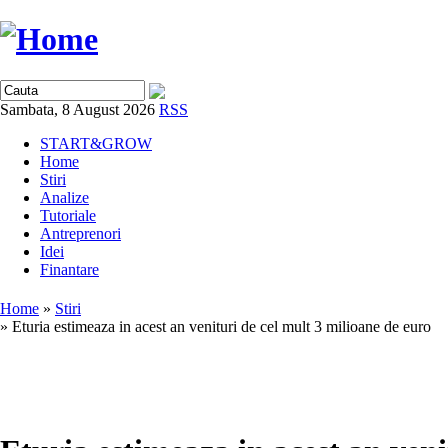
Sambata, 8 August 2026
RSS
START&GROW
Home
Stiri
Analize
Tutoriale
Antreprenori
Idei
Finantare
Home
»
Stiri
» Eturia estimeaza in acest an venituri de cel mult 3 milioane de euro