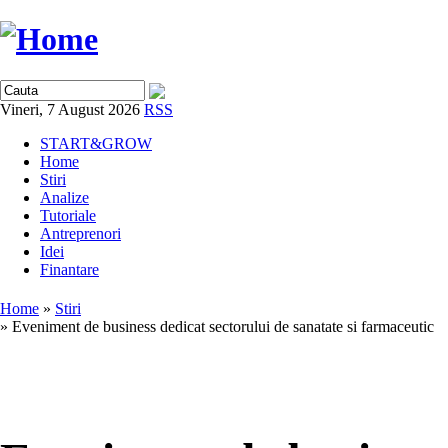
Vineri, 7 August 2026
RSS
START&GROW
Home
Stiri
Analize
Tutoriale
Antreprenori
Idei
Finantare
Home
»
Stiri
» Eveniment de business dedicat sectorului de sanatate si farmaceutic