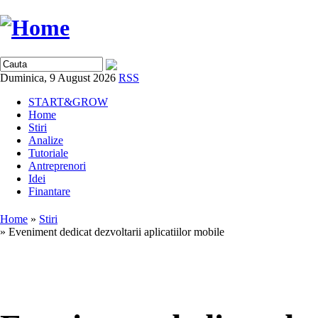
Duminica, 9 August 2026
RSS
START&GROW
Home
Stiri
Analize
Tutoriale
Antreprenori
Idei
Finantare
Home
»
Stiri
» Eveniment dedicat dezvoltarii aplicatiilor mobile