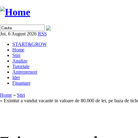
Joi, 6 August 2026
RSS
START&GROW
Home
Stiri
Analize
Tutoriale
Antreprenori
Idei
Finantare
Home
»
Stiri
» Eximtur a vandut vacante in valoare de 80.000 de lei, pe baza de tich