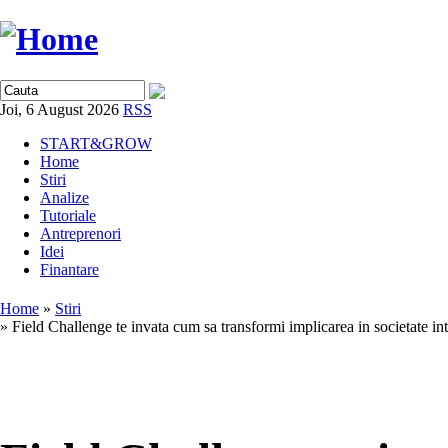
Joi, 6 August 2026
RSS
START&GROW
Home
Stiri
Analize
Tutoriale
Antreprenori
Idei
Finantare
Home
»
Stiri
» Field Challenge te invata cum sa transformi implicarea in societate int