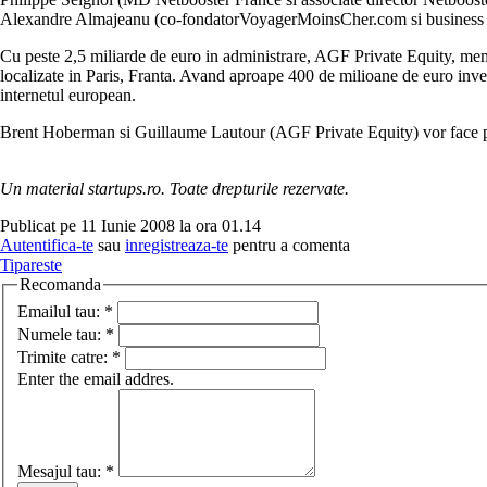
Alexandre Almajeanu (co-fondatorVoyagerMoinsCher.com si business an
Cu peste 2,5 miliarde de euro in administrare, AGF Private Equity, membru
localizate in Paris, Franta. Avand aproape 400 de milioane de euro inves
internetul european.
Brent Hoberman si Guillaume Lautour (AGF Private Equity) vor face par
Un material startups.ro. Toate drepturile rezervate.
Publicat pe 11 Iunie 2008 la ora 01.14
Autentifica-te
sau
inregistreaza-te
pentru a comenta
Tipareste
Recomanda
Emailul tau:
*
Numele tau:
*
Trimite catre:
*
Enter the email addres.
Mesajul tau:
*