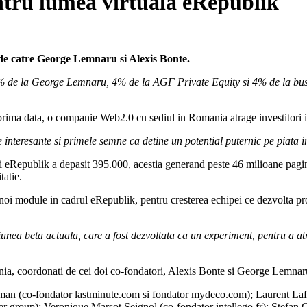
ntru lumea virtuala eRepublik
 de catre George Lemnaru si Alexis Bonte.
2% de la George Lemnaru, 4% de la AGF Private Equity si 4% de la bu
prima data, o companie Web2.0 cu sediul in Romania atrage investitori in
te interesante si primele semne ca detine un potential puternic pe piata 
 eRepublik a depasit 395.000, acestia generand peste 46 milioane pagini v
tatie.
noi module in cadrul eRepublik, pentru cresterea echipei ce dezvolta proie
nea beta actuala, care a fost dezvoltata ca un experiment, pentru a atrag
ia, coordonati de cei doi co-fondatori, Alexis Bonte si George Lemnar
berman (co-fondator lastminute.com si fondator mydeco.com); Laurent Laff
r group); Veronique Marsot Seignol (co-fondator intellego.fr); Stefan 