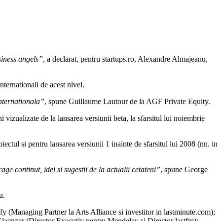
siness angels”
, a declarat, pentru startups.ro, Alexandre Almajeanu,
ternationali de acest nivel.
internationala”
, spune Guillaume Lautour de la AGF Private Equity.
izualizate de la lansarea versiunii beta, la sfarsitul lui noiembrie
ctul si pentru lansarea versiunii 1 inainte de sfarsitul lui 2008 (nn. in
e continut, idei si sugestii de la actualii cetateni”
, spune George
u.
y (Managing Partner la Arts Alliance si investitor in lastminute.com);
Glaenzer (Director Executiv pentru Mendeley si Director lastfm);