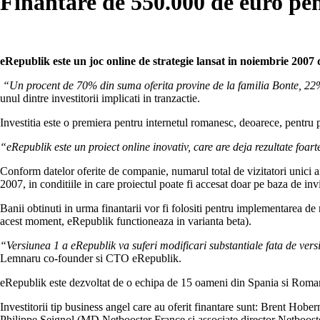
Finantare de 550.000 de euro pe
eRepublik este un joc online de strategie lansat in noiembrie 2007
“Un procent de 70% din suma oferita provine de la familia Bonte, 2
unul dintre investitorii implicati in tranzactie.
Investitia este o premiera pentru internetul romanesc, deoarece, pentru 
“eRepublik este un proiect online inovativ, care are deja rezultate foar
Conform datelor oferite de companie, numarul total de vizitatori unici ai
2007, in conditiile in care proiectul poate fi accesat doar pe baza de invi
Banii obtinuti in urma finantarii vor fi folositi pentru implementarea de 
acest moment, eRepublik functioneaza in varianta beta).
“Versiunea 1 a eRepublik va suferi modificari substantiale fata de versiu
Lemnaru co-founder si CTO eRepublik.
eRepublik este dezvoltat de o echipa de 15 oameni din Spania si Roman
Investitorii tip business angel care au oferit finantare sunt: Brent Ho
Philippe Seignol (MD Netbooster France si associate director Netbooste