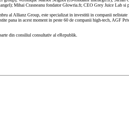
gel); Mihai Crasneanu fondator Glowria.fr, CEO Grey Juice Lab si par
 al Allianz Group, este specializat in investitii in companii nelistate la
tite pana in acest moment in peste 60 de companii high-tech, AGF Private 
te din consiliul consultativ al eRepublik.