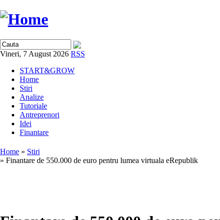
Vineri, 7 August 2026
RSS
START&GROW
Home
Stiri
Analize
Tutoriale
Antreprenori
Idei
Finantare
Home
»
Stiri
» Finantare de 550.000 de euro pentru lumea virtuala eRepublik