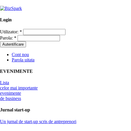
Login
Utilizator:
*
Parola:
*
Cont nou
Parola uitata
EVENIMENTE
Lista
celor mai importante
evenimente
de business
Jurnal start-up
Un jurnal de start-up scris de antreprenori