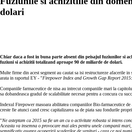
Fuziunile si achizitiile din dome
dolari
Chiar daca a fost in buna parte absent din peisajul fuziunilor si a
fuziuni si achizitii totalizand aproape 90 de miliarde de dolari.
Multe firme din acest segment au cautat sa isi restructureze afacerile in 
arata in raportul EY - "
Firepower Index and Growth Gap Report 2015
Companiile farmaceutice de nisa au intrecut companiile mari la capitolul
sa dobandeasca gradul de scalabilitate necesar pentru a concura cu succe
Indexul Firepower masoara abilitatea companiilor Bio-farmaceutice de a fi
creste fie atunci cand cresc capitalizarea sa de piata sau fondurile propri
"
Ne asteptam ca 2015 sa fie un an cu o activitate robusta si intens conc
Aceasta va insemna o provocare mai ales pentru unele companii mari, car
semnificativ asupra acoperirii scaderilor de venituri - ceea ce noi num