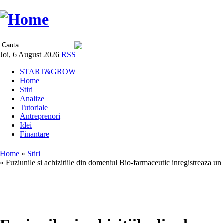
Joi, 6 August 2026
RSS
START&GROW
Home
Stiri
Analize
Tutoriale
Antreprenori
Idei
Finantare
Home
»
Stiri
» Fuziunile si achizitiile din domeniul Bio-farmaceutic inregistreaza un 