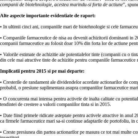
companii de biotehnologie, acestea marindu-si forta de actiune
", spun
Alte aspecte importante evidentiate de raport:
• In ultimii cinci ani, companiile mari de biotehnologie si cele farmace
• Companiile farmaceutice de nisa au devenit achizitorii dominanti in 2014
companii farmaceutice au folosit doar 10% din forta lor de actiune pentru
• Valorile estimate de achizitie ale potentialelor tinte (companii cu o 
din cele mai atractive tinte de achizitie pentru companiile farmaceutice
Implicatii pentru 2015 si pe mai departe:
• Cresterile de randament ale dividendelor acordate actionarilor de compa
probabil, o presiune suplimentara asupra companiilor farmaceutice mari c
• O concurenta mai intensa pentru activele de inalta calitate cu potenti
tendintei de crestere a valorii companiilor tinta si in 2015.
• Date fiind primele ridicate asteptate pentru activele atractive in anul 
ca firmele farmaceutice mari sa-si continue adaptarile de portofoliu, in c
• Creste presiunea din partea actionarilor pe masura ce tot mai multe com
investitori.