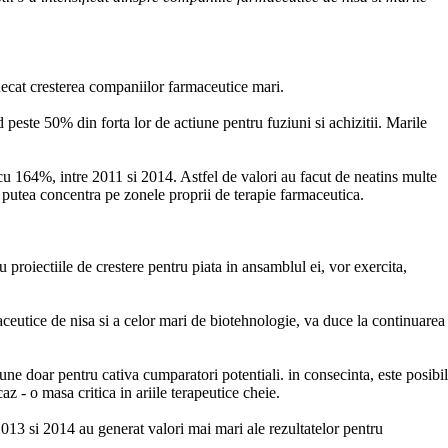
 decat cresterea companiilor farmaceutice mari.
 peste 50% din forta lor de actiune pentru fuziuni si achizitii. Marile
 cu 164%, intre 2011 si 2014. Astfel de valori au facut de neatins multe
e putea concentra pe zonele proprii de terapie farmaceutica.
proiectiile de crestere pentru piata in ansamblul ei, vor exercita,
aceutice de nisa si a celor mari de biotehnologie, va duce la continuarea
iune doar pentru cativa cumparatori potentiali. in consecinta, este posibil
z - o masa critica in ariile terapeutice cheie.
2013 si 2014 au generat valori mai mari ale rezultatelor pentru