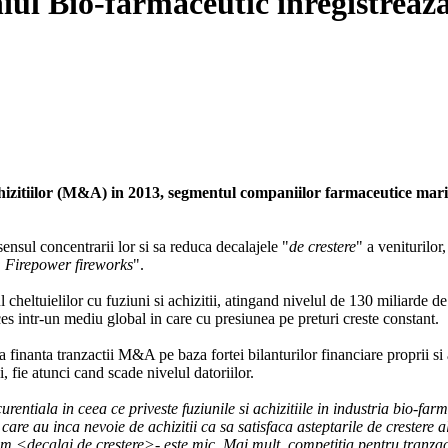
niul Bio-farmaceutic inregistreaza
chizitiilor (M&A) in 2013, segmentul companiilor farmaceutice mari 
sensul concentrarii lor si sa reduca decalajele "
de crestere
" a veniturilor
: Firepower fireworks
".
 cheltuielilor cu fuziuni si achizitii, atingand nivelul de 130 miliarde 
s intr-un mediu global in care cu presiunea pe preturi creste constant.
nanta tranzactii M&A pe baza fortei bilanturilor financiare proprii si a 
i, fie atunci cand scade nivelul datoriilor.
urentiala in ceea ce priveste fuziunile si achizitiile in industria bio-f
e au inca nevoie de achizitii ca sa satisfaca asteptarile de crestere a
im <decalaj de crestere>- este mic. Mai mult, competitia pentru tranzact