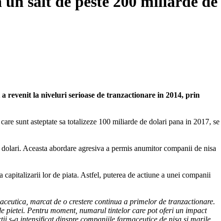
 un salt de peste 200 miliarde de
a revenit la niveluri serioase de tranzactionare in 2014, prin
, care sunt asteptate sa totalizeze 100 miliarde de dolari pana in 2017, se
de dolari. Aceasta abordare agresiva a permis anumitor companii de nisa
capitalizarii lor de piata. Astfel, puterea de actiune a unei companii
armaceutica, marcat de o crestere continua a primelor de tranzactionare.
le pietei. Pentru moment, numarul tintelor care pot oferi un impact
ii s-a intensificat dinspre companiile farmaceutice de nisa si marile