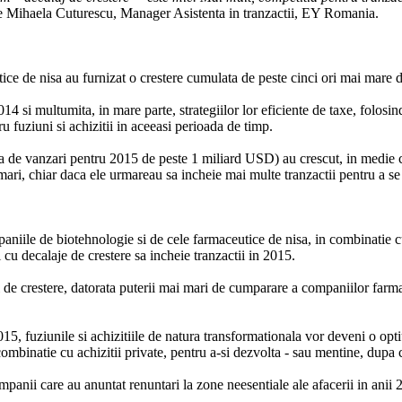
e Mihaela Cuturescu, Manager Asistenta in tranzactii, EY Romania.
utice de nisa au furnizat o crestere cumulata de peste cinci ori mai mare
 si multumita, in mare parte, strategiilor lor eficiente de taxe, folosind
 fuziuni si achizitii in aceeasi perioada de timp.
tinta de vanzari pentru 2015 de peste 1 miliard USD) au crescut, in medie
 mari, chiar daca ele urmareau sa incheie mai multe tranzactii pentru a s
niile de biotehnologie si de cele farmaceutice de nisa, in combinatie cu 
u decalaje de crestere sa incheie tranzactii in 2015.
al de crestere, datorata puterii mai mari de cumparare a companiilor farm
2015, fuziunile si achizitiile de natura transformationala vor deveni o opt
ombinatie cu achizitii private, pentru a-si dezvolta - sau mentine, dupa ca
panii care au anuntat renuntari la zone neesentiale ale afacerii in anii 