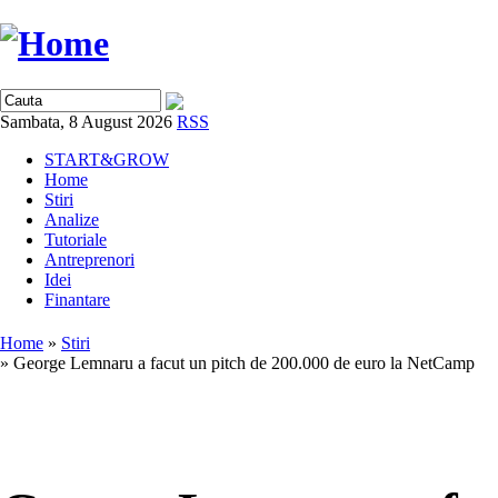
Sambata, 8 August 2026
RSS
START&GROW
Home
Stiri
Analize
Tutoriale
Antreprenori
Idei
Finantare
Home
»
Stiri
» George Lemnaru a facut un pitch de 200.000 de euro la NetCamp