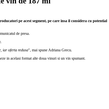
de vin de 187 ml
oducatori pe acest segment, pe care insa il considera cu potential
municatul de presa.
.
, iar oferta redusa
", mai spune Adriana Grecu.
seze in acelasi format alte doua vinuri si un vin spumant.