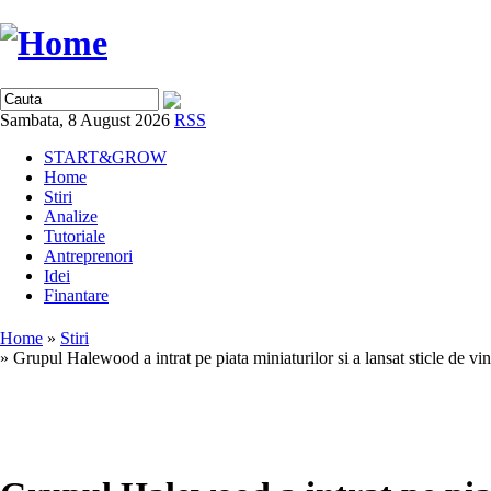
Sambata, 8 August 2026
RSS
START&GROW
Home
Stiri
Analize
Tutoriale
Antreprenori
Idei
Finantare
Home
»
Stiri
» Grupul Halewood a intrat pe piata miniaturilor si a lansat sticle de vi