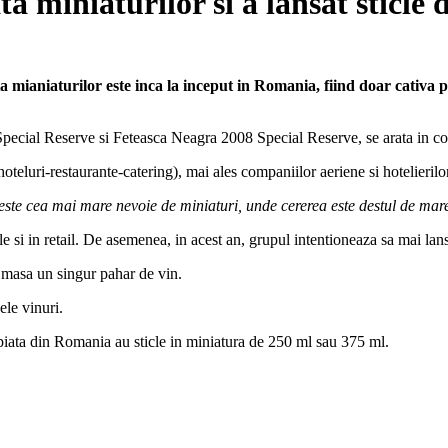
 miniaturilor si a lansat sticle 
mianiaturilor este inca la inceput in Romania, fiind doar cativa pr
pecial Reserve si Feteasca Neagra 2008 Special Reserve, se arata in co
eluri-restaurante-catering), mai ales companiilor aeriene si hotelierilor
te cea mai mare nevoie de miniaturi, unde cererea este destul de mare
le si in retail. De asemenea, in acest an, grupul intentioneaza sa mai lan
 o masa un singur pahar de vin.
ele vinuri.
piata din Romania au sticle in miniatura de 250 ml sau 375 ml.