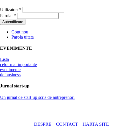
Utilizator:
*
Parola:
*
Cont nou
Parola uitata
EVENIMENTE
Lista
celor mai importante
evenimente
de business
Jurnal start-up
Un jurnal de start-up scris de antreprenori
DESPRE
CONTACT
HARTA SITE