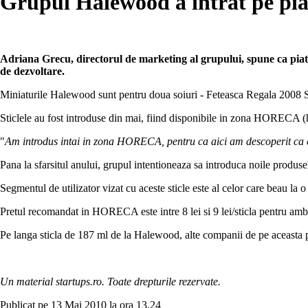
Grupul Halewood a intrat pe piata
Adriana Grecu, directorul de marketing al grupului, spune ca piata 
de dezvoltare.
Miniaturile Halewood sunt pentru doua soiuri - Feteasca Regala 2008 S
Sticlele au fost introduse din mai, fiind disponibile in zona HORECA (hot
"
Am introdus intai in zona HORECA, pentru ca aici am descoperit ca es
Pana la sfarsitul anului, grupul intentioneaza sa introduca noile produse
Segmentul de utilizator vizat cu aceste sticle este al celor care beau la
Pretul recomandat in HORECA este intre 8 lei si 9 lei/sticla pentru amb
Pe langa sticla de 187 ml de la Halewood, alte companii de pe aceasta 
Un material startups.ro. Toate drepturile rezervate.
Publicat pe 13 Mai 2010 la ora 13.24