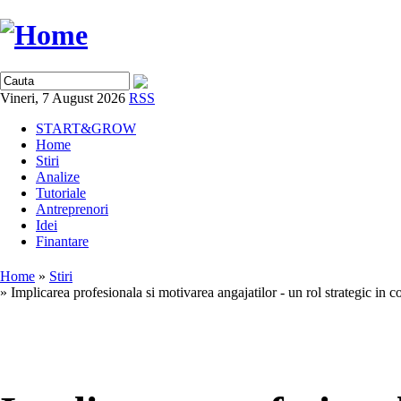
Vineri, 7 August 2026
RSS
START&GROW
Home
Stiri
Analize
Tutoriale
Antreprenori
Idei
Finantare
Home
»
Stiri
» Implicarea profesionala si motivarea angajatilor - un rol strategic in co